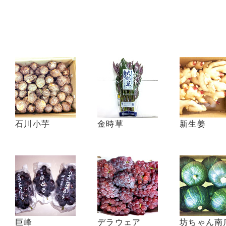
石川小芋
金時草
新生姜
巨峰
デラウェア
坊ちゃん南