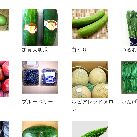
加賀太胡瓜
白うり
つる
ブルーベリー
ルピアレッドメロ
いん
ン