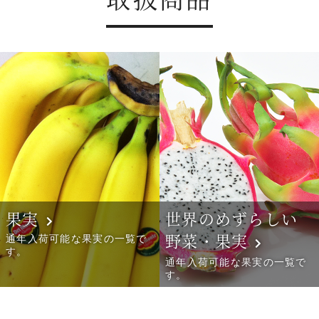
果実
世界のめずらしい
野菜・果実
通年入荷可能な果実の一覧で
す。
通年入荷可能な果実の一覧で
す。