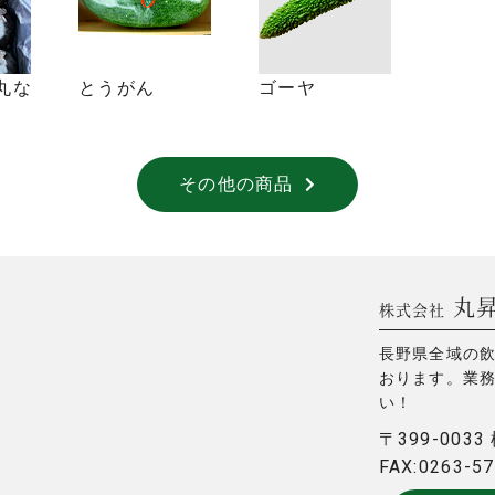
丸な
とうがん
ゴーヤ
その他の商品
丸
株式会社
長野県全域の
おります。業
い！
〒399-003
FAX:0263-5