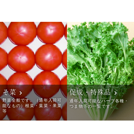
そ菜
促成・特殊品
野菜全般です。（通年入荷可
通年入荷可能なハーブ各種・
能なもの）根菜・葉菜・果菜
つま物等の一覧です。
等