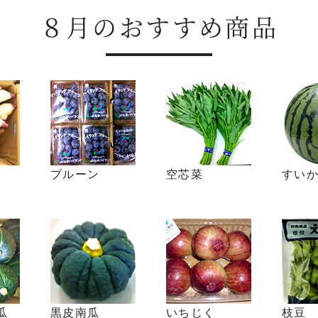
８月のおすすめ商品
プルーン
空芯菜
すい
瓜
黒皮南瓜
いちじく
枝豆