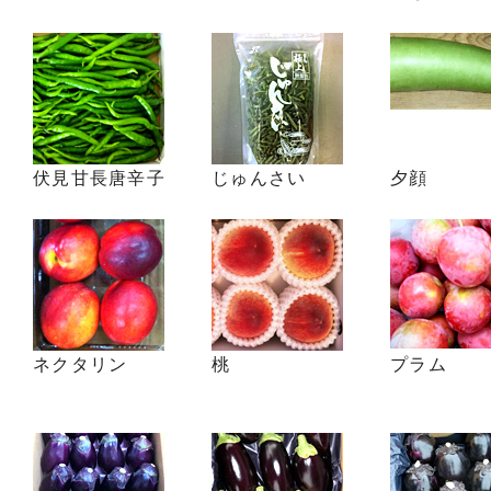
伏見甘長唐辛子
じゅんさい
夕顔
ネクタリン
桃
プラム