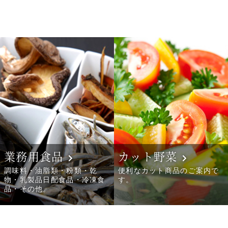
業務用食品
カット野菜
調味料・油脂類・粉類・乾
便利なカット商品のご案内で
物・乳製品日配食品・冷凍食
す。
品・その他。