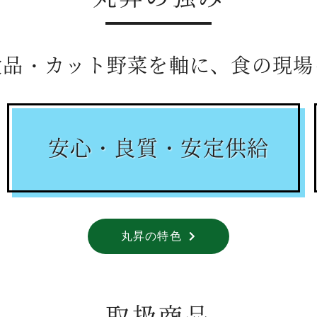
食品・カット野菜を軸に、食の現場
安心・良質・
安定供給
丸昇の特色
取扱商品