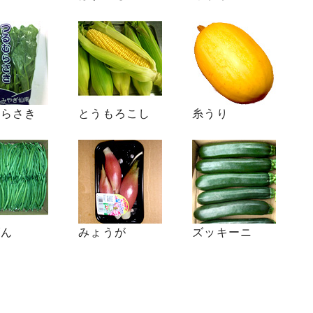
むらさき
とうもろこし
糸うり
げん
みょうが
ズッキーニ