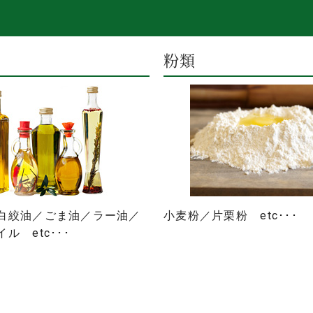
粉類
白絞油／ごま油／ラー油／
小麦粉／片栗粉 etc･･･
ル etc･･･