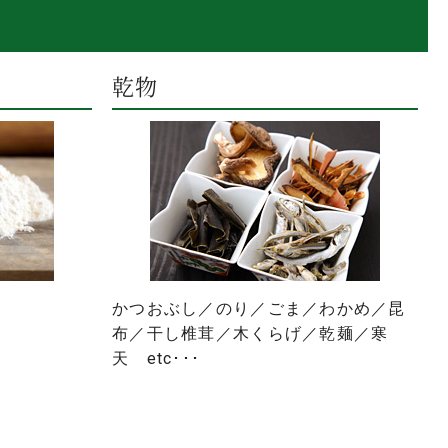
乾物
かつおぶし／のり／ごま／わかめ／昆
布／干し椎茸／木くらげ／乾麺／寒
天 etc･･･