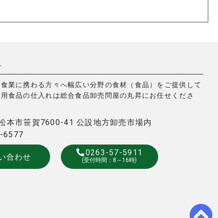
昇
飲食業に携わる方々へ幅広い分野の食材（食品）をご提供して
務用食品の仕入れは総合食品卸売問屋の丸昇にお任せくださ
3 松本市笹賀7600-41 公設地方卸売市場内
7-6577
0263-57-5911
い合わせ
(受付時間：8～16時)