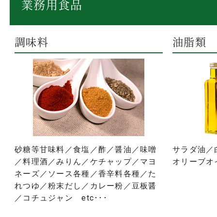
業務用食品
調味料
油脂類
砂糖等甘味料／食塩／酢／醤油／味噌
サラダ油／
／料理酒／みりん／ケチャップ／マヨ
オリーブオイ
ネーズ／ソース各種／香辛料各種／た
れつゆ／粉末だし／カレー粉／豆板醤
／コチュジャン etc･･･