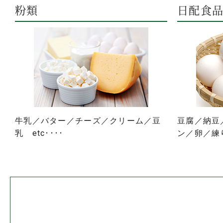
粉類
日配食
牛乳／バター／チーズ／クリーム／豆
豆腐／納豆
乳 etc････
ン／卵／練り