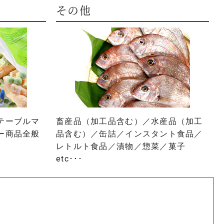
その他
テーブルマ
畜産品（加工品含む）／水産品（加工
ー商品全般
品含む）／缶詰／インスタント食品／
レトルト食品／漬物／惣菜／菓子
etc･･･